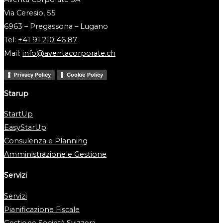
Via Ceresio, 55
6963 – Pregassona – Lugano
Tel:
+41 91 210 46 87
Mail:
info@aventacorporate.ch
Privacy Policy
Cookie Policy
Starup
StartUp
EasyStarUp
Consulenza e Planning
Amministrazione e Gestione
Servizi
Servizi
Pianificazione Fiscale
Gestione Società Svizzera