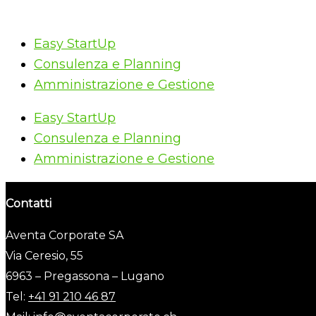
Easy StartUp
Consulenza e Planning
Amministrazione e Gestione
Easy StartUp
Consulenza e Planning
Amministrazione e Gestione
Contatti
Aventa Corporate SA
Via Ceresio, 55
6963 – Pregassona – Lugano
Tel:
+41 91 210 46 87